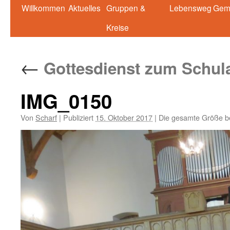
Springe
Willkommen
Aktuelles
Gruppen &
Lebensweg
Gem
zum
Kreise
Inhalt
←
Gottesdienst zum Schul
IMG_0150
Von
Scharf
|
Publiziert
15. Oktober 2017
|
Die gesamte Größe b