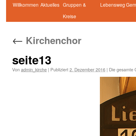
Springe
Willkommen
Aktuelles
Gruppen &
Lebensweg
Gem
zum
Kreise
Inhalt
←
Kirchenchor
seite13
Von
admin_kirche
|
Publiziert
2. Dezember 2016
|
Die gesamte 