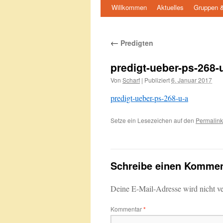
Willkommen
Aktuelles
Gruppen &
Springe
zum
←
Predigten
Inhalt
predigt-ueber-ps-268-
Von
Scharf
|
Publiziert
6. Januar 2017
predigt-ueber-ps-268-u-a
Setze ein Lesezeichen auf den
Permalink
Schreibe einen Kommen
Deine E-Mail-Adresse wird nicht ver
Kommentar
*