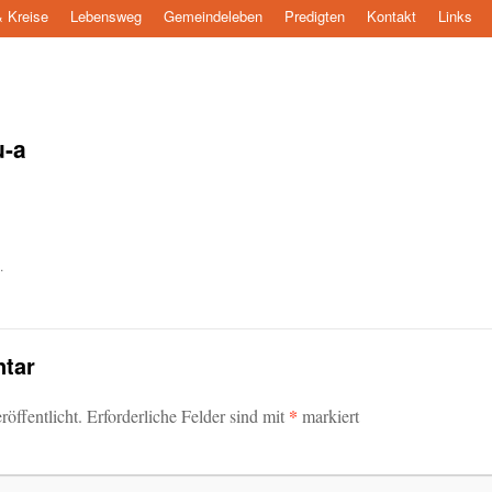
 Kreise
Lebensweg
Gemeindeleben
Predigten
Kontakt
Links
u-a
.
tar
*
öffentlicht.
Erforderliche Felder sind mit
markiert